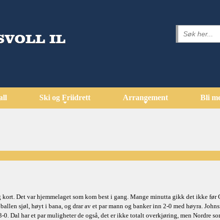
all
Ski og Friidrett
Arrangement
Bli m
ort. Det var hjemmelaget som kom best i gang. Mange minutta gikk det ikke før Osc
 ballen sjøl, høyt i bana, og drar av et par mann og banker inn 2-0 med høyra. John
-0. Dal har et par muligheter de også, det er ikke totalt overkjøring, men Nordre som 