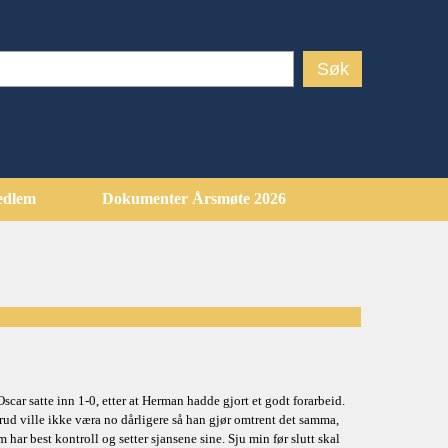
edlem
Dokumenter Årsmøte 2026
ar satte inn 1-0, etter at Herman hadde gjort et godt forarbeid.
srud ville ikke væra no dårligere så han gjør omtrent det samma,
har best kontroll og setter sjansene sine. Sju min før slutt skal