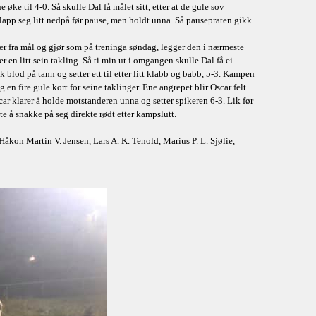
ke til 4-0. Så skulle Dal få målet sitt, etter at de gule sov
slapp seg litt nedpå før pause, men holdt unna. Så pausepraten gikk
ter fra mål og gjør som på treninga søndag, legger den i nærmeste
 en litt sein takling. Så ti min ut i omgangen skulle Dal få ei
k blod på tann og setter ett til etter litt klabb og babb, 5-3. Kampen
g en fire gule kort for seine taklinger. Ene angrepet blir Oscar felt
Oscar klarer å holde motstanderen unna og setter spikeren 6-3. Lik før
te å snakke på seg direkte rødt etter kampslutt.
on Martin V. Jensen, Lars A. K. Tenold, Marius P. L. Sjølie,