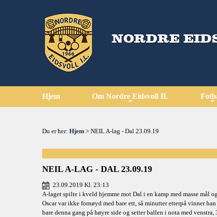
Hjem
Om Nordre Eidsvoll IL
Fotb
Du er her:
Hjem
> NEIL A-lag - Dal 23.09.19
NEIL A-LAG - DAL 23.09.19
23.09.2019 Kl. 23:13
A-laget spilte i kveld hjemme mot Dal i en kamp med masse mål og k
Oscar var ikke fornøyd med bare ett, så minutter etterpå vinner han
bare denna gang på høyre side og setter ballen i nota med venstra, 3