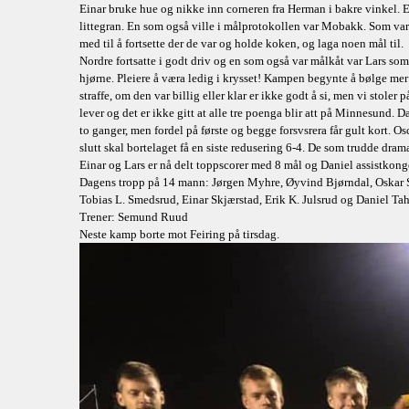
Einar bruke hue og nikke inn corneren fra Herman i bakre vinkel. Ein
littegran. En som også ville i målprotokollen var Mobakk. Som vart
med til å fortsette der de var og holde koken, og laga noen mål til.
Nordre fortsatte i godt driv og en som også var målkåt var Lars so
hjørne. Pleiere å væra ledig i krysset! Kampen begynte å bølge mer f
straffe, om den var billig eller klar er ikke godt å si, men vi stole
lever og det er ikke gitt at alle tre poenga blir att på Minnesund. Dal
to ganger, men fordel på første og begge forsvsrera får gult kort. Os
slutt skal bortelaget få en siste redusering 6-4. De som trudde drama
Einar og Lars er nå delt toppscorer med 8 mål og Daniel assistkon
Dagens tropp på 14 mann: Jørgen Myhre, Øyvind Bjørndal, Oskar S.
Tobias L. Smedsrud, Einar Skjærstad, Erik K. Julsrud og Daniel Tah
Trener: Semund Ruud
Neste kamp borte mot Feiring på tirsdag.