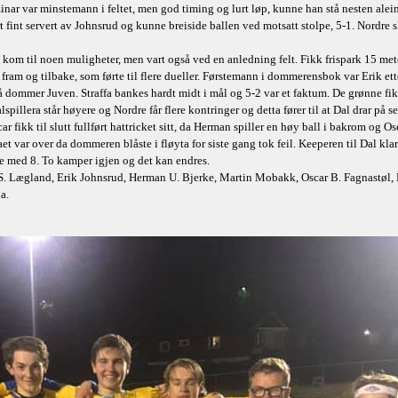
ar var minstemann i feltet, men god timing og lurt løp, kunne han stå nesten aleine ø
 fint servert av Johnsrud og kunne breiside ballen ved motsatt stolpe, 5-1. Nordre 
m kom til noen muligheter, men vart også ved en anledning felt. Fikk frispark 15 me
ram og tilbake, som førte til flere dueller. Førstemann i dommerensbok var Erik etter
r på dommer Juven. Straffa bankes hardt midt i mål og 5-2 var et faktum. De grønne fik
spillera står høyere og Nordre får flere kontringer og detta fører til at Dal drar på se
car fikk til slutt fullført hattricket sitt, da Herman spiller en høy ball i bakrom og 
et var over da dommeren blåste i fløyta for siste gang tok feil. Keeperen til Dal klar
ge med 8. To kamper igjen og det kan endres.
 Lægland, Erik Johnsrud, Herman U. Bjerke, Martin Mobakk, Oscar B. Fagnastøl, Håk
a.