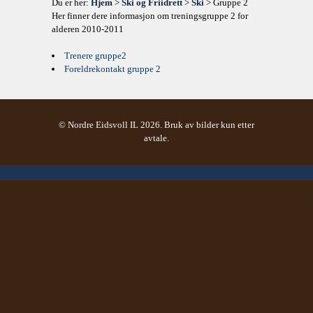
Du er her:
Hjem
>
Ski og Friidrett
>
Ski
> Gruppe 2
Her finner dere informasjon om treningsgruppe 2 for
alderen 2010-2011
Trenere gruppe2
Foreldrekontakt gruppe 2
© Nordre Eidsvoll IL 2026. Bruk av bilder kun etter
avtale.