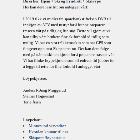
Du er her:
Hjem
>
Ski og Friidrett
> Skiløype
Her kan dere lese litt om anlegget vårt:
I 2019 fikk vi midler fra sparebankstiftelsen DNB til
innkjøp av ATV med utstyr for å kunne preparere
traseen vår på tidlig og lite snø. Dette vil gjøre at vi
kan tilby våre brukere fine skiforhold så tidlig som
mulig. Vi har en stor tråkkemaskin som har GPS som
fungerer opp mot Skispoeret.no. Der kan dere følge
med på når maskinen kjører for å preparere traseen vår.
Vi har flinke løypekjørere som til enhver tid jobber for
å legge til rette for fine forhold i anlegget vårt.
Løypekjørere:
Anders Røang Muggerud
Steinar Hognestad
Terje Åsen
Løypekart:
Minnesund skistadion
Hvordan komme til oss
Skisporet/løypestatus