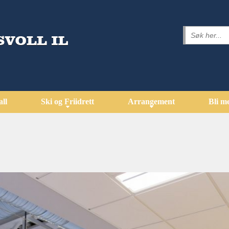
all
Ski og Friidrett
Arrangement
Bli m