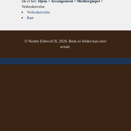
Du er her:
Hjem
>
Arrangement
>
Mistbergløpet
>
Veibeskrivelse
Veibeskrivelse
Kart
© Nordre Eidsvoll IL 2026. Bruk av bilder kun etter
avtale.