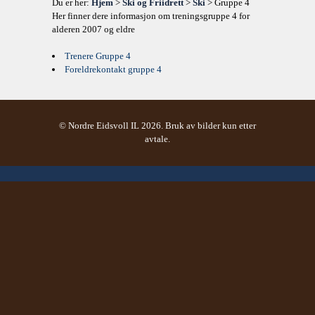
Du er her:
Hjem
>
Ski og Friidrett
>
Ski
> Gruppe 4
Her finner dere informasjon om treningsgruppe 4 for
alderen 2007 og eldre
Trenere Gruppe 4
Foreldrekontakt gruppe 4
© Nordre Eidsvoll IL 2026. Bruk av bilder kun etter
avtale.