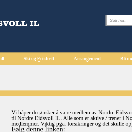
all
Ski og Friidrett
Arrangement
Bli m
Vi håper du ønsker å være medlem av Nordre Eidsvoll
til Nordre Eidsvoll IL. Alle som er aktive / trener i N
medlemmer. Viktig pga. forsikringer og det skulle op
Følg denne linken: