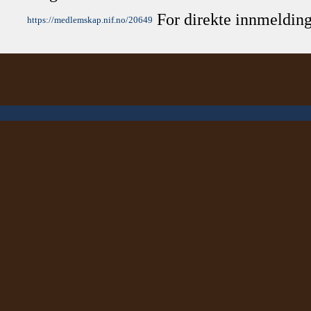
For direkte innmelding
https://medlemskap.nif.no/20649